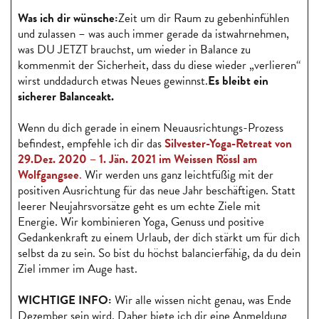
Was ich dir wünsche:
Zeit um dir Raum zu gebenhinfühlen
und zulassen – was auch immer gerade da istwahrnehmen,
was DU JETZT brauchst, um wieder in Balance zu
kommenmit der Sicherheit, dass du diese wieder „verlieren“
wirst unddadurch etwas Neues gewinnst.
Es bleibt ein
sicherer Balanceakt.
Wenn du dich gerade in einem Neuausrichtungs-Prozess
befindest, empfehle ich dir das
Silvester-Yoga-Retreat von
29.Dez. 2020 – 1. Jän. 2021 im Weissen Rössl am
Wolfgangsee
.
Wir werden uns ganz leichtfüßig mit der
positiven Ausrichtung für das neue Jahr beschäftigen. Statt
leerer Neujahrsvorsätze geht es um echte Ziele mit
Energie. Wir kombinieren Yoga, Genuss und positive
Gedankenkraft zu einem Urlaub, der dich stärkt um für dich
selbst da zu sein. So bist du höchst balancierfähig, da du dein
Ziel immer im Auge hast.
WICHTIGE INFO:
Wir alle wissen nicht genau, was Ende
Dezember sein wird. Daher biete ich dir eine Anmeldung