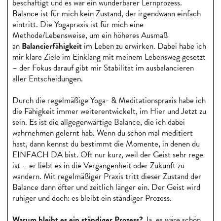
beschäftigt und es war ein wunderbarer Lernprozess.
Balance ist für mich kein Zustand, der irgendwann einfach
eintritt. Die Yogapraxis ist für mich eine
Methode/Lebensweise, um ein höheres Ausmaß
an
Balancierfähigkeit
im Leben zu erwirken. Dabei habe ich
mir klare Ziele im Einklang mit meinem Lebensweg gesetzt
– der Fokus darauf gibt mir Stabilität im ausbalancieren
aller Entscheidungen.
Durch die regelmäßige Yoga- & Meditationspraxis habe ich
die Fähigkeit immer weiterentwickelt, im Hier und Jetzt zu
sein. Es ist die allgegenwärtige Balance, die ich dabei
wahrnehmen gelernt hab. Wenn du schon mal meditiert
hast, dann kennst du bestimmt die Momente, in denen du
EINFACH DA bist. Oft nur kurz, weil der Geist sehr rege
ist – er liebt es in die Vergangenheit oder Zukunft zu
wandern. Mit regelmäßiger Praxis tritt dieser Zustand der
Balance dann öfter und zeitlich länger ein. Der Geist wird
ruhiger und doch: es bleibt ein ständiger Prozess.
Warum bleibt es ein ständiger Prozess?
Ja, es wäre schön,