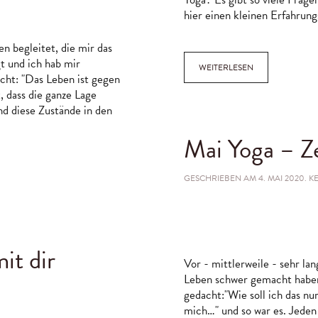
hier einen kleinen Erfahrung
n begleitet, die mir das
 und ich hab mir
WEITERLESEN
acht: "Das Leben ist gegen
, dass die ganze Lage
nd diese Zustände in den
Mai Yoga – Ze
GESCHRIEBEN AM
4. MAI 2020
.
K
it dir
Vor - mittlerweile - sehr la
Leben schwer gemacht haben
gedacht:"Wie soll ich das nu
mich…" und so war es. Jeden 