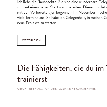
Ich liebe die Rauhnächte. Sie sind eine wunderbare Gele
NETZWER
sich auf einen neuen Start vorzubereiten. Dieses und letz
mit den Vorbereitungen begonnen. Im November mache i
viele Termine aus. So habe ich Gelegenheit, in meinen
neue Projekte zu starten.
WEITERLESEN
Die Fähigkeiten, die du im
trainierst
ZU
GESCHRIEBEN AM
7. OKTOBER 2020
.
KEINE KOMMENTARE
DIE
FÄHIGKE
DIE
DU