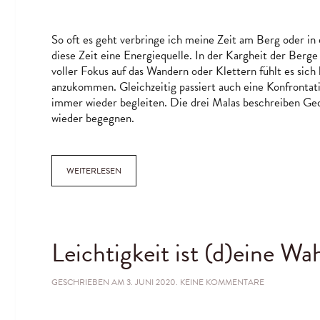
GEDANKE
So oft es geht verbringe ich meine Zeit am Berg oder in 
diese Zeit eine Energiequelle. In der Kargheit der Berg
voller Fokus auf das Wandern oder Klettern fühlt es sich 
anzukommen. Gleichzeitig passiert auch eine Konfrontat
immer wieder begleiten. Die drei Malas beschreiben Ge
wieder begegnen.
WEITERLESEN
Leichtigkeit ist (d)eine Wah
ZU
GESCHRIEBEN AM
3. JUNI 2020
.
KEINE KOMMENTARE
LEICHTIGKEIT
IST
(D)EINE