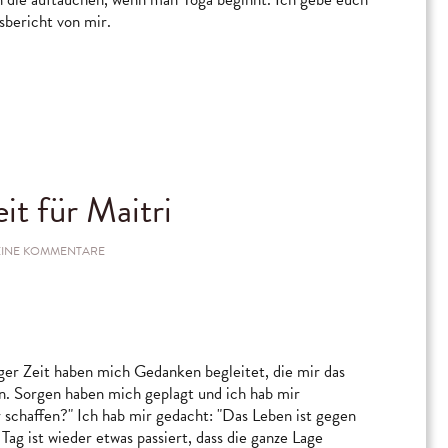
sbericht von mir.
it für Maitri
ZU
EINE KOMMENTARE
MAI
YOGA
–
ZEIT
FÜR
MAITRI
nger Zeit haben mich Gedanken begleitet, die mir das
. Sorgen haben mich geplagt und ich hab mir
r schaffen?" Ich hab mir gedacht: "Das Leben ist gegen
Tag ist wieder etwas passiert, dass die ganze Lage