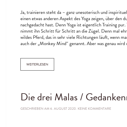
IM
YOGA
TRAINIE
Ja, trainieren steht da – ganz unesoterisch und inspiritue
einen etwas anderen Aspekt des Yoga zeigen, über den du 
nachgedacht hast. Denn Yoga ist eigentlich Training pur. 
nimmt ihn Schritt für Schritt an die Zügel. Denn mal ehrl
wildes Pferd, das in sehr viele Richtungen läuft, wenn m
auch der „Monkey Mind“ genannt. Aber was genau wird d
WEITERLESEN
Die drei Malas / Gedanke
ZU
GESCHRIEBEN AM
6. AUGUST 2020
.
KEINE KOMMENTARE
DIE
DREI
MALAS
/