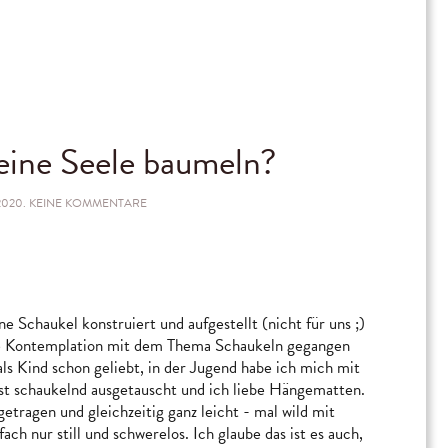
deine Seele baumeln?
ZU
2020
.
KEINE KOMMENTARE
WO
LÄSST
DU
DEINE
SEELE
BAUMELN?
ne Schaukel konstruiert und aufgestellt (nicht für uns ;)
efe Kontemplation mit dem Thema Schaukeln gegangen
als Kind schon geliebt, in der Jugend habe ich mich mit
st schaukelnd ausgetauscht und ich liebe Hängematten.
 getragen und gleichzeitig ganz leicht - mal wild mit
h nur still und schwerelos. Ich glaube das ist es auch,