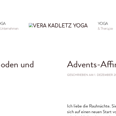
OGA
YOGA
r Unternehmen
& Therapie
 Boden und
Advents-Affi
GESCHRIEBEN AM
1. DEZEMBER 2
NG
Ich liebe die Rauhnächte. Si
sich auf einen neuen Start v