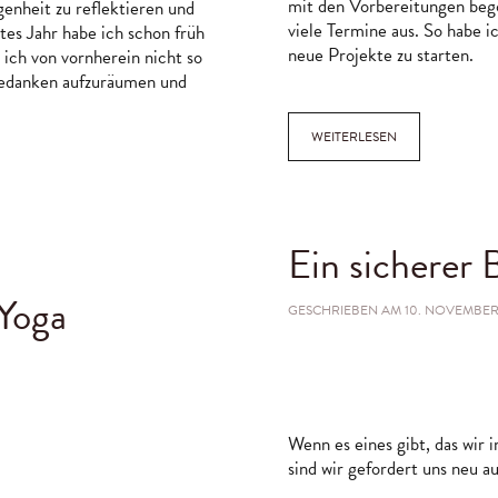
mit den Vorbereitungen beg
genheit zu reflektieren und
K
viele Termine aus. So habe 
tes Jahr habe ich schon früh
neue Projekte zu starten.
ch von vornherein nicht so
 Gedanken aufzuräumen und
WEITERLESEN
Ein sicherer 
 Yoga
GESCHRIEBEN AM
10. NOVEMBER
Wenn es eines gibt, das wir i
ITEN,
sind wir gefordert uns neu a