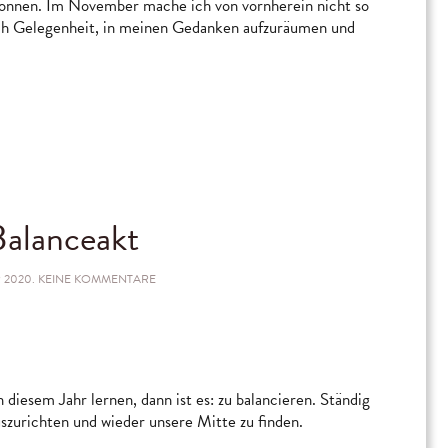
onnen. Im November mache ich von vornherein nicht so
ich Gelegenheit, in meinen Gedanken aufzuräumen und
Balanceakt
ZU
 2020
.
KEINE KOMMENTARE
EIN
SICHERER
BALANCEAKT
n diesem Jahr lernen, dann ist es: zu balancieren. Ständig
uszurichten und wieder unsere Mitte zu finden.