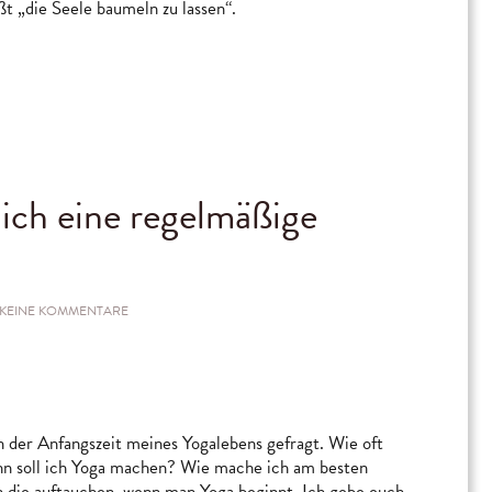
ßt „die Seele baumeln zu lassen“.
 ich eine regelmäßige
ZU
KEINE KOMMENTARE
WIE
ETABLIERE
ICH
EINE
REGELMÄSSIGE Y
OGAPRAXIS?
n der Anfangszeit meines Yogalebens gefragt. Wie oft
nn soll ich Yoga machen? Wie mache ich am besten
en die auftauchen, wenn man Yoga beginnt. Ich gebe euch