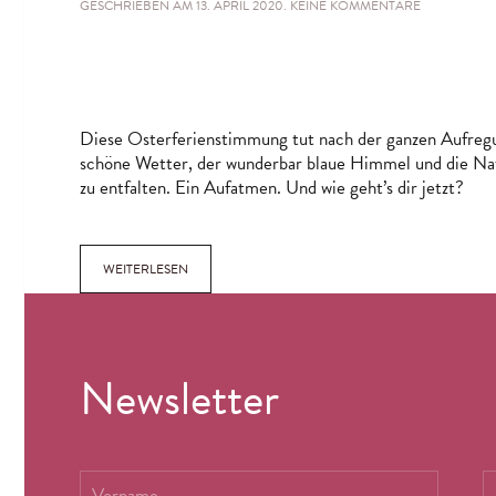
ZU
GESCHRIEBEN AM
13. APRIL 2020
.
KEINE KOMMENTARE
WAS
HAT
DIE
UNGEWISSH
MIT
DIR
GEMACHT?
Diese Osterferienstimmung tut nach der ganzen Aufregu
schöne Wetter, der wunderbar blaue Himmel und die Natu
zu entfalten. Ein Aufatmen. Und wie geht’s dir jetzt?
WEITERLESEN
Newsletter