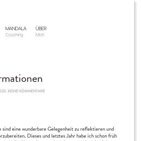
MANDALA
ÜBER
Coaching
Mich
rmationen
ZU
020
.
KEINE KOMMENTARE
ADVENTS-
AFFIRMATIONEN
e sind eine wunderbare Gelegenheit zu reflektieren und
orzubereiten. Dieses und letztes Jahr habe ich schon früh