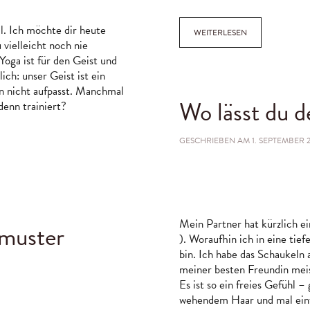
RST
ll. Ich möchte dir heute
WEITERLESEN
vielleicht noch nie
Yoga ist für den Geist und
ich: unser Geist ist ein
an nicht aufpasst. Manchmal
Wo lässt du 
enn trainiert?
GESCHRIEBEN AM
1. SEPTEMBER 
Mein Partner hat kürzlich ei
nmuster
). Woraufhin ich in eine ti
bin. Ich habe das Schaukeln 
meiner besten Freundin mei
Es ist so ein freies Gefühl –
wehendem Haar und mal einfac